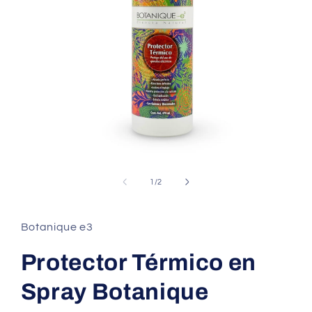
Abrir
elemento
multimedia
de
1
/
2
1
en
una
ventana
Botanique e3
modal
Protector Térmico en
Spray Botanique