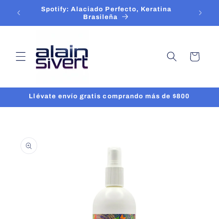
Ir
Spotify: Alaciado Perfecto, Keratina
directamente
enda
Brasileña
al contenido
Carrito
Llévate envío gratis comprando más de $800
Ir
directamente
a la
información
del producto