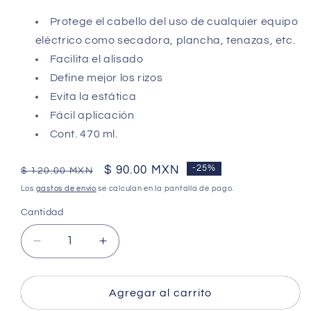
Protege el cabello del uso de cualquier equipo
eléctrico como secadora, plancha, tenazas, etc.
Facilita el alisado
Define mejor los rizos
Evita la estática
Fácil aplicación
Cont. 470 ml.
Precio
Precio
$ 90.00 MXN
-25%
$ 120.00 MXN
habitual
de
Los
gastos de envío
se calculan en la pantalla de pago.
oferta
Cantidad
Cantidad
Reducir
Aumentar
cantidad
cantidad
para
para
Protector
Protector
Agregar al carrito
Térmico
Térmico